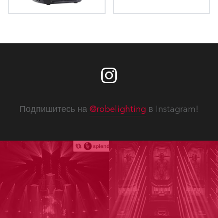
ProMotion™
iProMotion™
Подпишитесь на
@robelighting
в Instagram!