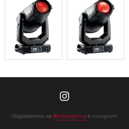
ESPRITE® Fresnel
ESPRITE® PC
Подпишитесь на
@robelighting
в Instagram!