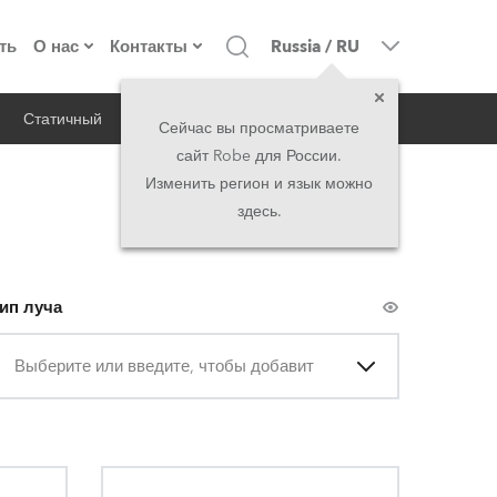
ть
О нас
Контакты
Russia
/
RU
Статичный
iSeries
Архитектурный
о компании
Головной офис
Сейчас вы просматриваете
сайт Robe для России.
екты
Сделано в Европе
Головной офис
Изменить регион и язык можно
здесь.
директорат
Представительства
история
North America and Caribbean
ип луча
вакансии
Middle East
Выберите или введите, чтобы добавить
юридическая информация
Asia and Pacific
UK and Ireland