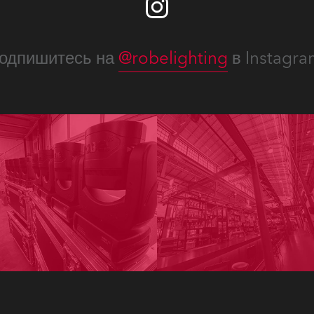
одпишитесь на
@robelighting
в Instagra