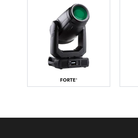
ProMotion L
Robe Marit
FORTE®