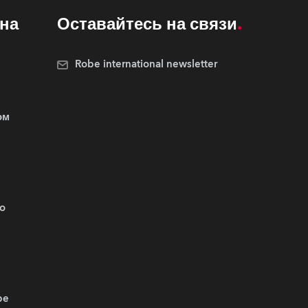
на
Оставайтесь на связи
Robe international newsletter
ом
.o
be