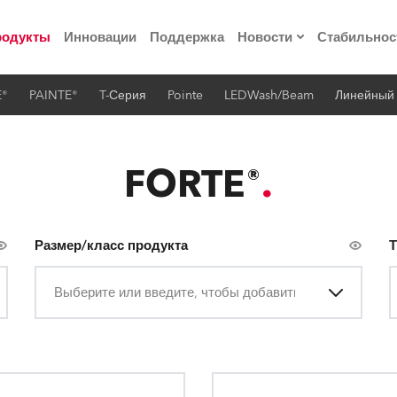
родукты
Инновации
Поддержка
Новости
Стабильнос
E®
PAINTE®
T-Серия
Pointe
LEDWash/Beam
Линейный
ия
Пресс-релизы
Реализованные про
FORTE®
 материалы по
Размер/класс продукта
Т
he Road
Выберите или введите, чтобы добавить
лощадке
 технологий» Robe