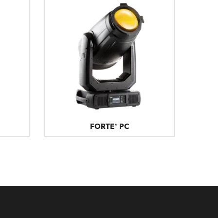
Germany
France
Czech and Slovak Republic
Торговые представители
Global
FORTE® PC
Европа
Русскоязычные территории
Латинская Америка
Развитие бизнеса