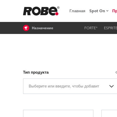
Главная
Spot On
П
Назначение
FORTE®
ESPRIT
Мероприят
iSeries
Обучающие
RoboSpot
Тип продукта
Robe On T
Выберите или введите, чтобы добавить
Robe на п
«Кладовая
lighting