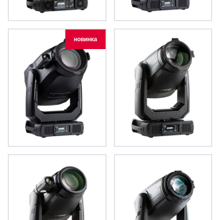
ESPRITE® FS
T3 Profile™
новинка
T3 Profile FS™
T2 Profile™