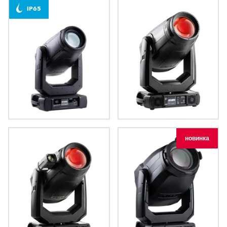
IP65
iESPRITE®
ESPRITE®
новинка