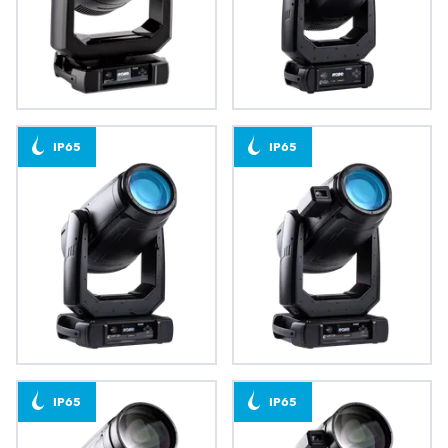
iBOLT™
GigaPointe®
IP65
IP65
iFORTE®
iFORTE® FS
IP65
IP65