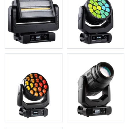
WTF!™
iSpiiderX®
Spiider®
MegaPointe®