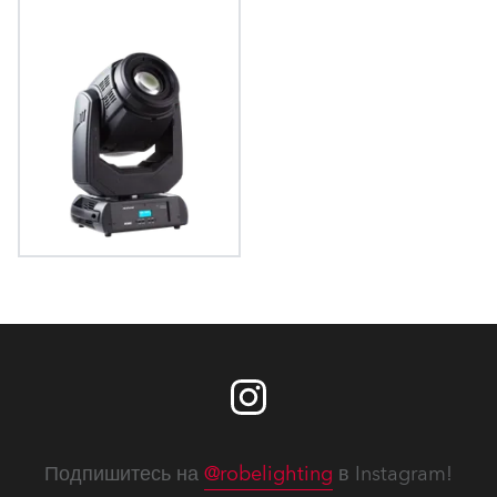
miniPointe®
Подпишитесь на
@robelighting
в Instagram!