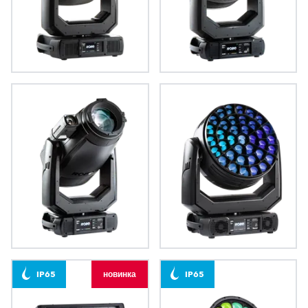
T2 Profile FS™
T1 Profile™
T1 Profile FS™
Tarrantula™
IP65
новинка
IP65