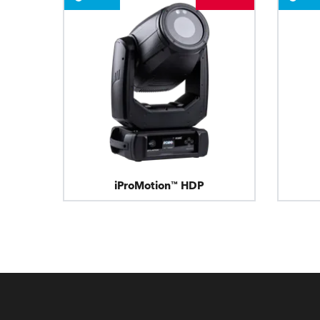
ProMotion L
Robe Marit
iProMotion™ HDP