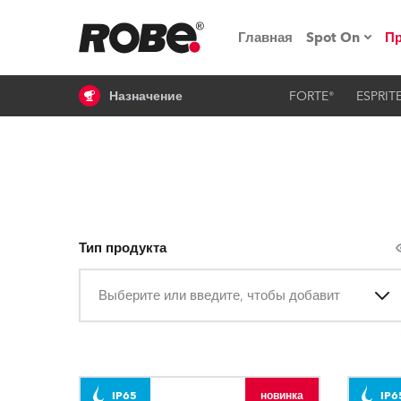
Главная
Spot On
П
Назначение
FORTE®
ESPRIT
Мероприят
iSeries
Обучающие
RoboSpot
Тип продукта
Robe On T
Выберите или введите, чтобы добавить
Robe на п
«Кладовая
lighting
IP65
новинка
IP6