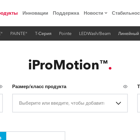
родукты
Инновации
Поддержка
Новости
Стабильнос
E®
PAINTE®
T-Серия
Pointe
LEDWash/Beam
Линейный
ия
Пресс-релизы
Реализованные про
iProMotion™
 материалы по
Размер/класс продукта
Т
he Road
Выберите или введите, чтобы добавить
лощадке
 технологий» Robe
5