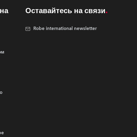
на
Оставайтесь на связи
Robe international newsletter
ом
.o
be