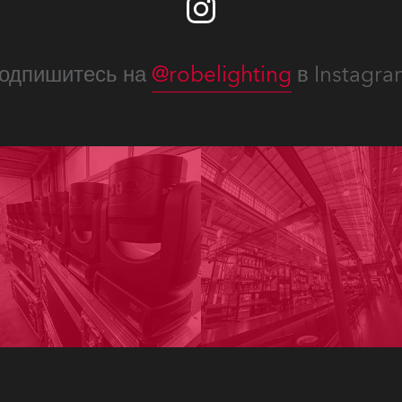
одпишитесь на
@robelighting
в Instagra