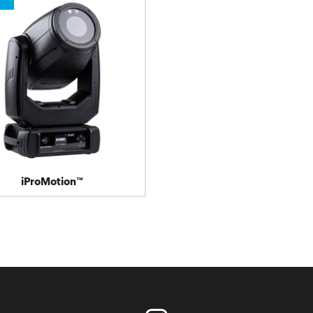
ighting
ime
iProMotion™