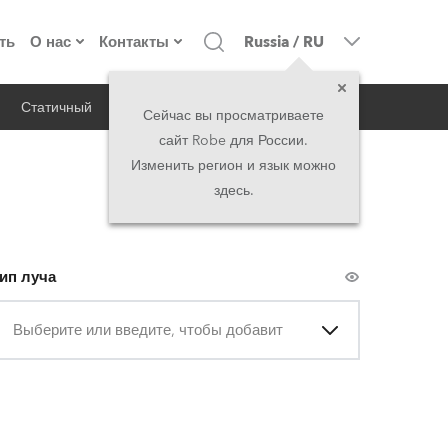
ть
О нас
Контакты
Russia
/
RU
Статичный
iSeries
Архитектурный
о компании
Головной офис
Сейчас вы просматриваете
сайт Robe для России.
екты
Сделано в Европе
Головной офис
Изменить регион и язык можно
здесь.
директорат
Представительства
история
North America and Caribbean
ип луча
вакансии
Middle East
Выберите или введите, чтобы добавить
юридическая информация
Asia and Pacific
UK and Ireland