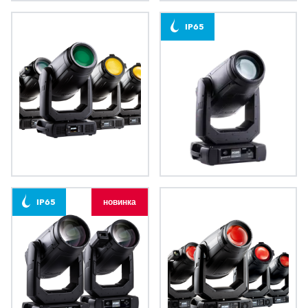
iFORTE®
iFORTE® LTX
IP65
FORTE®
iESPRITE®
IP65
новинка