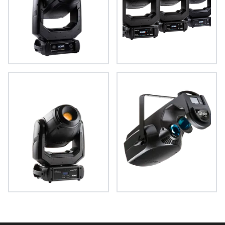
iPAINTE® LTM WB
PAINTE®
CUETE®
SilverScan™