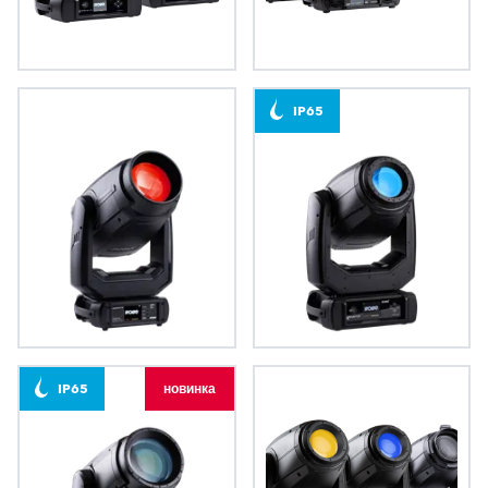
iESPRITE® LTL
ESPRITE®
IP65
LedPOINTE®
iPAINTE®
IP65
новинка