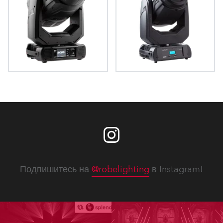
MegaPointe®
miniPointe®
Подпишитесь на
@robelighting
в Instagram!