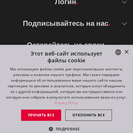
Логин
Подписывайтесь на нас
Оставайтесь на связи
×
Этот веб-сайт использует
файлы cookie
ENGLISH
Мы используем файлы cookie для персонализации контента,
рекламы и анализа нашего трафика. Мы также передаем
DE
информацию об использовании вами нашего сайта нашим
партнерам по рекламе и аналитике, которые могут объединять
FR
ее с другой информацией, которую вы им предоставили или
©
2026
ROBE lighting s.r.o.
которую они собрали в результате использования вами их услуг.
RU
Privacy Policy
All rights reserved. Created by
Appio
ПРИНЯТЬ ВСЕ
ОТКЛОНИТЬ ВСЕ
Switch to desktop mode
ПОДРОБНЕЕ