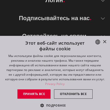
Логин
Подписывайтесь на нас
Оставайтесь на связи
×
Этот веб-сайт использует
файлы cookie
ENGLISH
Мы используем файлы cookie для персонализации контента,
рекламы и анализа нашего трафика. Мы также передаем
DE
информацию об использовании вами нашего сайта нашим
партнерам по рекламе и аналитике, которые могут объединять
FR
ее с другой информацией, которую вы им предоставили или
©
2026
ROBE lighting s.r.o.
которую они собрали в результате использования вами их услуг.
RU
Privacy Policy
All rights reserved. Created by
Appio
ПРИНЯТЬ ВСЕ
ОТКЛОНИТЬ ВСЕ
Switch to desktop mode
ПОДРОБНЕЕ