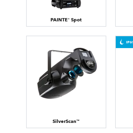
PAINTE® Spot
IP6
SilverScan™