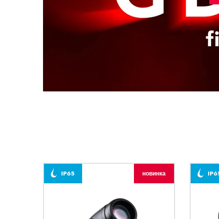
IP65
новинка
IP6