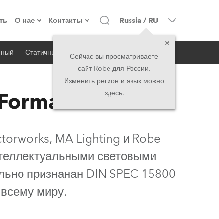
ть
О нас
Контакты
Russia
/
RU
йный
Статичный
iSeries
Архитектурный
о компании
Головной офис
Сейчас вы просматриваете
сайт Robe для России.
екты
Сделано в Европе
Головной офис
Изменить регион и язык можно
 Format
здесь.
директорат
Представительства
история
North America and Caribbean
orworks, MA Lighting и Robe
вакансии
Middle East
интеллектуальными световыми
льно признанан DIN SPEC 15800
юридическая информация
Asia and Pacific
 всему миру.
UK and Ireland