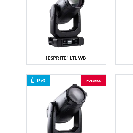
iESPRITE® LTL WB
IP65
новинка