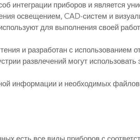
ighting
соб интеграции приборов и является ун
ения освещением, CAD-систем и визуали
ime
используют для выполнения своей работ
ения и разработан с использованием от
стрии развлечений могут использовать 
ной информации и необходимых файлов, 
нных есть все виды приборов с соответ