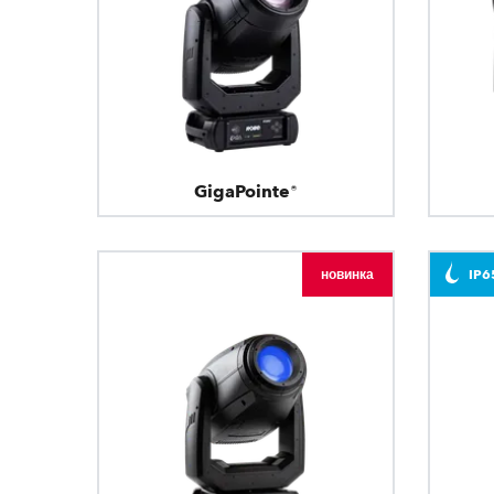
GigaPointe®
новинка
IP6