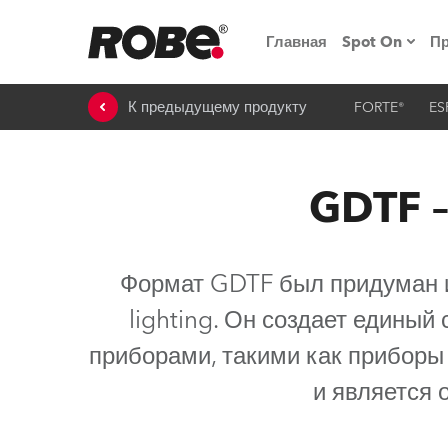
Главная
Spot On
П
К предыдущему продукту
FORTE®
ES
Мероприят
iSeries
GDTF –
Обучающие
RoboSpot
Формат GDTF был придуман и
Robe On T
lighting. Он создает едины
Robe на п
приборами, такими как прибор
«Кладовая
и является 
lighting