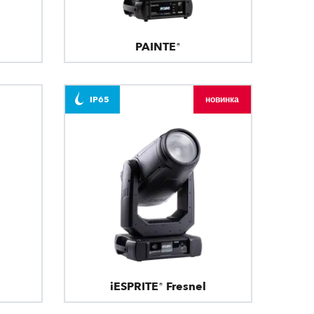
PAINTE®
IP65
новинка
iESPRITE® Fresnel