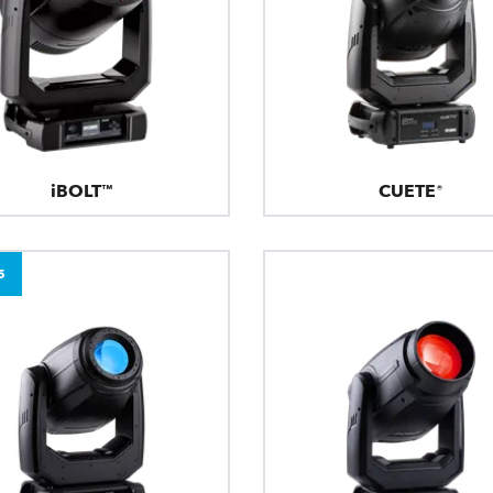
iBOLT™
CUETE®
5