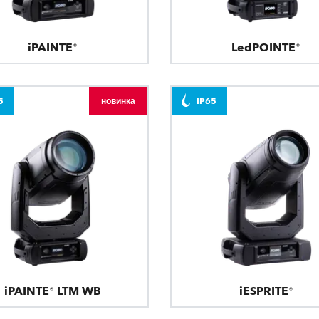
iPAINTE®
LedPOINTE®
5
новинка
IP65
iPAINTE® LTM WB
iESPRITE®