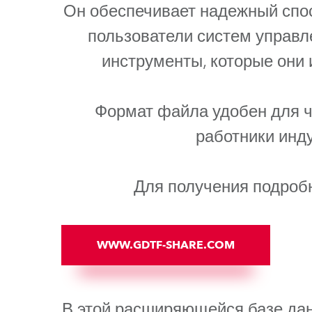
ProMotion L
Он обеспечивает надежный спо
пользователи систем управл
Robe Marit
инструменты, которые они 
Формат файла удобен для чт
работники инду
Для получения подроб
WWW.GDTF-SHARE.COM
В этой расширяющейся базе да