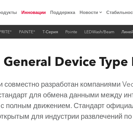
родукты
Инновации
Поддержка
Новости
Стабильнос
PRITE®
PAINTE®
T-Серия
Pointe
LEDWash/Beam
Лине
ия
Пресс-релизы
Реализованные про
 General Device Type
 материалы по
 совместно разработан компаниями Vect
he Road
й стандарт для обмена данными между 
лощадке
ы с полным движением. Стандарт официа
 технологий» Robe
открытым для индустрии развлечений по