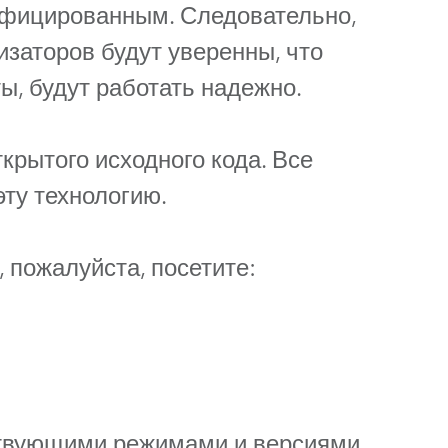
ифицированным. Следовательно,
Germany
заторов будут уверенны, что
France
ы, будут работать надежно.
Czech and Slovak Republic
крытого исходного кода. Все
Торговые представители
эту технологию.
Global
пожалуйста, посетите:
Европа
Русскоязычные территории
Латинская Америка
Развитие бизнеса
ствующими режимами и версиями