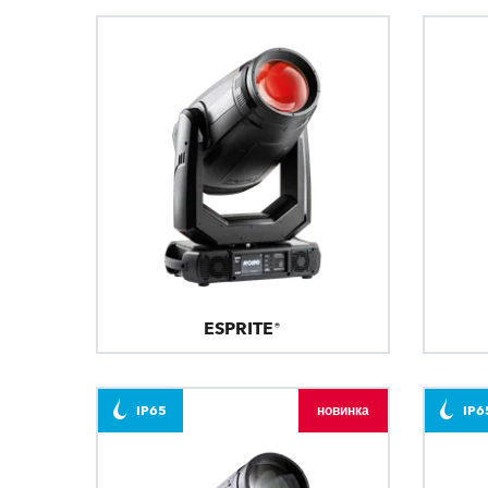
ESPRITE®
IP65
новинка
IP6