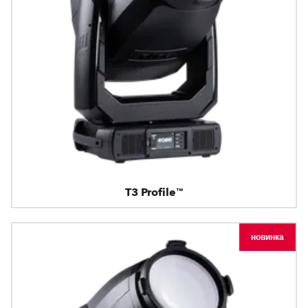
T3 Profile™
новинка