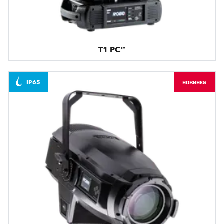
T1 PC™
IP65
новинка