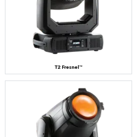
T2 Fresnel™