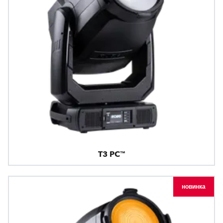
T3 PC™
новинка