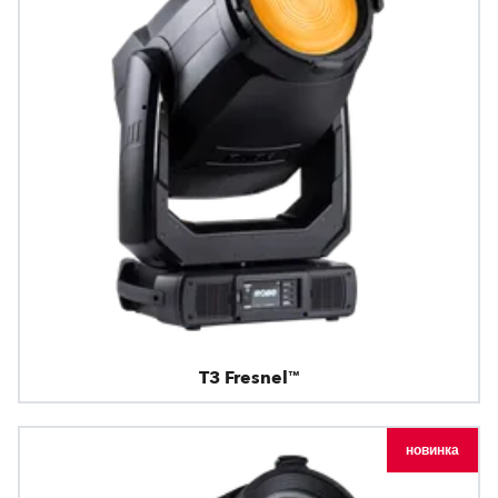
T3 Fresnel™
новинка