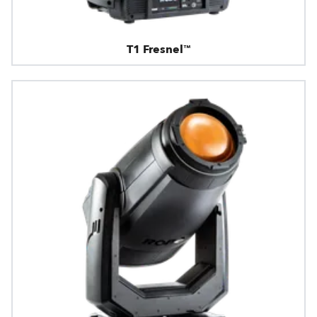
T1 Fresnel™