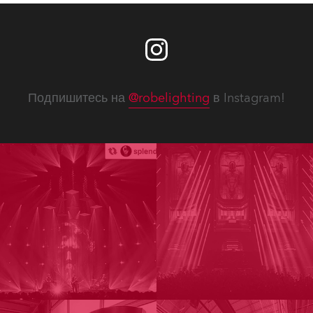
Подпишитесь на
@robelighting
в Instagram!