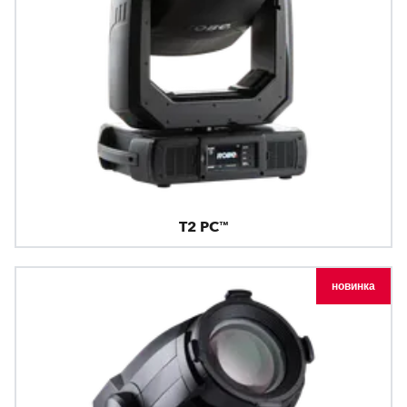
T2 PC™
новинка