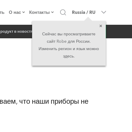
ть
О нас
Контакты
Russia
/
RU
запрос
родукт в новостях
о компании
Головной офис
Сейчас вы просматриваете
сайт Robe для России.
екты
Сделано в Европе
Головной офис
Изменить регион и язык можно
здесь.
директорат
Представительства
история
North America and Caribbean
вакансии
Middle East
ваем, что наши приборы не
юридическая информация
Asia and Pacific
UK and Ireland