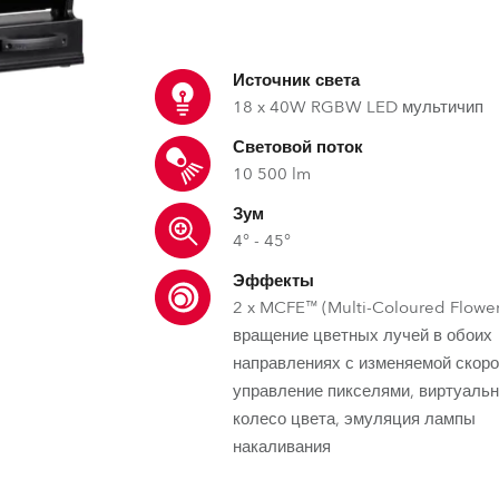
ighting
ime
Источник света
18 x 40W RGBW LED мультичип
Световой поток
10 500 lm
Зум
4° - 45°
Эффекты
2 x MCFE™ (Multi-Coloured Flower 
вращение цветных лучей в обоих
направлениях с изменяемой скоро
управление пикселями, виртуаль
колесо цвета, эмуляция лампы
накаливания
RLCT™ – Технология покрыти
DataSwatch™ – встроенная в
MCFE™ – Mul
цветов