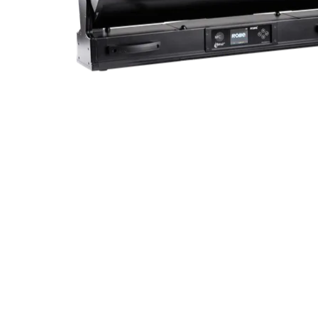
ProMotion L
Robe Marit