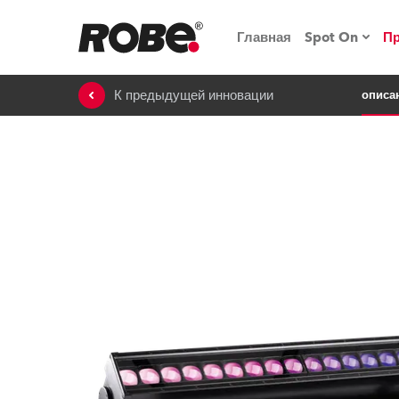
Главная
Spot On
П
К предыдущей инновации
описа
Мероприят
iSeries
Обучающие
RoboSpot
Robe On T
Robe на п
«Кладовая
lighting