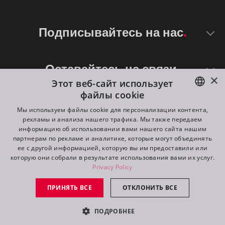
Подписывайтесь на нас
Оставайтесь на связи
×
Этот веб-сайт использует
файлы cookie
ENGLISH
Мы используем файлы cookie для персонализации контента,
рекламы и анализа нашего трафика. Мы также передаем
DE
информацию об использовании вами нашего сайта нашим
партнерам по рекламе и аналитике, которые могут объединять
FR
ее с другой информацией, которую вы им предоставили или
©
2026
ROBE lighting s.r.o.
которую они собрали в результате использования вами их услуг.
RU
Privacy Policy
All rights reserved. Created by
Appio
ПРИНЯТЬ ВСЕ
ОТКЛОНИТЬ ВСЕ
Switch to desktop mode
ПОДРОБНЕЕ
контакт
запрос