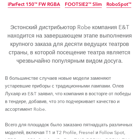
iParFect 150™ FW RGBA
FOOTSIE2™ Slim
RoboSpot™
IP65
прекращено
IP65
IP65
прекращено
новинка
Эстонский дистрибьютор Robe компания E&T
находится на завершающем этапе выполнения
крупного заказа для десяти ведущих театров
страны, в которой посещение театра является
чрезвычайно популярным видом досуга.
T2 Profile FS™
T2 Fresnel™
T2 Profile™
T1 Profile™
T1 Profile FS™
LedPOINTE®
T1 Fresnel™
В большинстве случаев новые модели заменяют
устаревшие приборы с традиционными лампами. Олев
LEDBeam 350™
Spiider®
TetraX™
Tetra2™
Лухаяр из E&T заявил, что компания в восторге от победы
iParFect 150™ FW RGBW
T32 Cyc™ Slim
T11 Profile™
в тендере, добавив, что это подчеркивает качество и
ассортимент Robe.
iParFect 150™ FW RGBA
FOOTSIE2™ Slim
RoboSpot™
Всего для площадок было заказано пятнадцать различных
моделей, включая T1 и T2 Profile, Fresnel и Follow Spot,