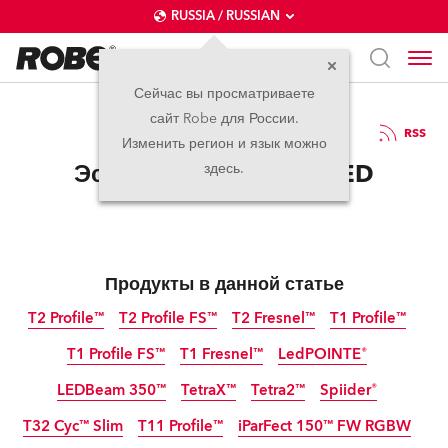
RUSSIA / RUSSIAN
Сейчас вы просматриваете
сайт Robe для России.
17.06.2025
RSS
Изменить регион и язык можно
Эстония. Переход на LED
здесь.
Продукты в данной статье
T2 Profile™
T2 Profile FS™
T2 Fresnel™
T1 Profile™
T1 Profile FS™
T1 Fresnel™
LedPOINTE®
LEDBeam 350™
TetraX™
Tetra2™
Spiider®
T32 Cyc™ Slim
T11 Profile™
iParFect 150™ FW RGBW