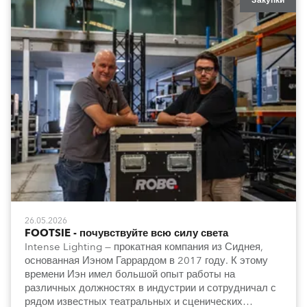
Закупки
26.05.2026
FOOTSIE - почувствуйте всю силу света
Intense Lighting — прокатная компания из Сиднея,
основанная Иэном Гаррардом в 2017 году. К этому
времени Иэн имел большой опыт работы на
различных должностях в индустрии и сотрудничал с
рядом известных театральных и сценических