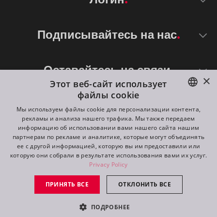
Подписывайтесь на нас
Оставайтесь на связи
×
Этот веб-сайт использует
файлы cookie
ENGLISH
Мы используем файлы cookie для персонализации контента,
рекламы и анализа нашего трафика. Мы также передаем
DE
информацию об использовании вами нашего сайта нашим
партнерам по рекламе и аналитике, которые могут объединять
FR
ее с другой информацией, которую вы им предоставили или
©
2026
ROBE lighting s.r.o.
которую они собрали в результате использования вами их услуг.
RU
Privacy Policy
All rights reserved. Created by
Appio
ПРИНЯТЬ ВСЕ
ОТКЛОНИТЬ ВСЕ
Switch to desktop mode
ПОДРОБНЕЕ