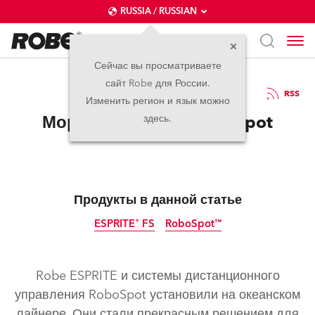
RUSSIA / RUSSIAN
Сейчас вы просматриваете
сайт Robe для России.
10.08.2021
RSS
Изменить регион и язык можно
Морская одиссея RoboSpot
здесь.
Продукты в данной статье
ESPRITE® FS
RoboSpot™
Robe ESPRITE и системы дистанционного
управления RoboSpot установили на океанском
лайнере. Они стали прекрасным решением для