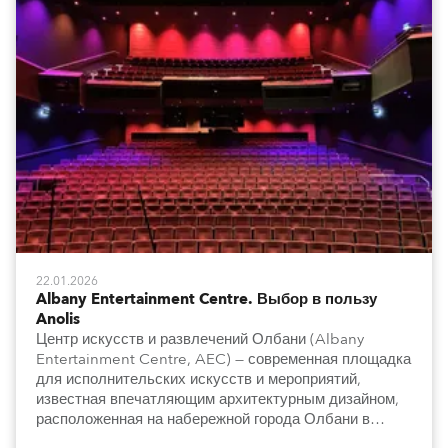
22.01.2026
Albany Entertainment Centre. Выбор в пользу
Anolis
Центр искусств и развлечений Олбани (Albany
Entertainment Centre, AEC) — современная площадка
для исполнительских искусств и мероприятий,
известная впечатляющим архитектурным дизайном,
расположенная на набережной города Олбани в
Западной Австралии. Центр модернизировал систему