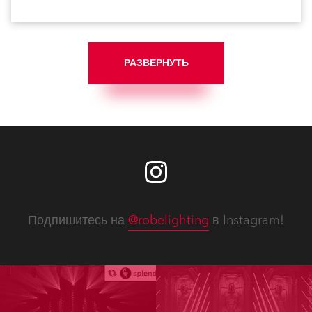
зального освещения в главном театральном
пространстве Princess Royal Theatre, перейдя с ламп
накаливания на светодиодные решения. Для этого
выбрали более ста приборов Anolis из различных
линеек Ambiane.
РАЗВЕРНУТЬ
Подпишитесь на
@robelighting
в Instagram!