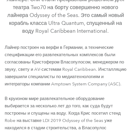
театра Two70 на борту совершенно нового
лайнера Odyssey of the Seas. Это самый новый
корабль класса Ultra Quantum, спущенный на
воду Royal Caribbean International.
Лайнер построен на верфи в Германии, а технические
спецификации его развлекательных комплексов были
согласованы Кристофером Власопулосом, менеджером по
ESPRITE® FS
RoboSpot™
звуку, свету и AV-системам Royal Caribbean. Инсталляцию
завершили специалисты по медиатехнологиям и
интеграторы компании Amptown System Company (ASC).
В круизном мире развлекательное оборудование
выбирается за несколько лет до того, как суда будут
построены и спущены на воду. Когда Крис посетил стенд
Robe на выставке LDI 2019 Odyssey of the Seas уже
находился в стадии строительства, а Власопулос