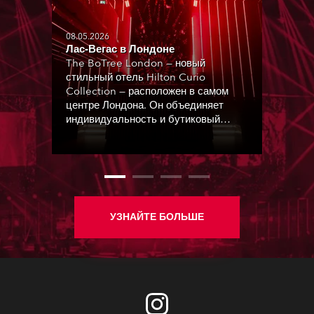
08.05.2026
Лас-Вегас в Лондоне
The BoTree London — новый
стильный отель Hilton Curio
Collection — расположен в самом
центре Лондона. Он объединяет
индивидуальность и бутиковый
дизайн с яркостью, цветом и
атмосферой динамичного
мегаполиса.
УЗНАЙТЕ БОЛЬШЕ