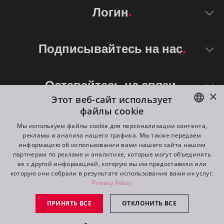
Логин
Подписывайтесь на нас
Оставайтесь на связи
×
Этот веб-сайт использует
файлы cookie
ENGLISH
Мы используем файлы cookie для персонализации контента,
рекламы и анализа нашего трафика. Мы также передаем
DE
информацию об использовании вами нашего сайта нашим
партнерам по рекламе и аналитике, которые могут объединять
FR
ее с другой информацией, которую вы им предоставили или
©
2026
ROBE lighting s.r.o.
которую они собрали в результате использования вами их услуг.
RU
Privacy Policy
All rights reserved. Created by
Appio
ПРИНЯТЬ ВСЕ
ОТКЛОНИТЬ ВСЕ
Switch to desktop mode