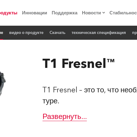
родукты
Инновации
Поддержка
Новости
Стабильнос
ие
видео о продукте
Cкачать
техническая спецификация
пр
ия
Пресс-релизы
Реализованные про
T1 Fresnel™
 материалы по
he Road
T1 Fresnel – это то, что не
туре.
лощадке
Развернуть
...
 технологий» Robe