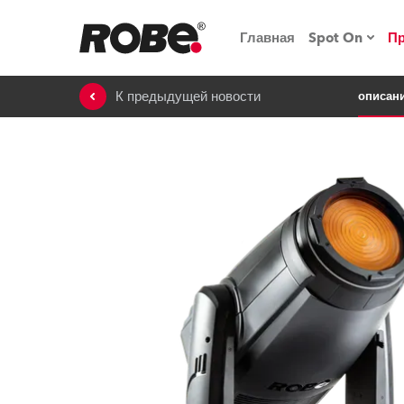
Главная
Spot On
П
К предыдущей новости
описан
Мероприят
iSeries
Обучающие
RoboSpot
Robe On T
Robe на п
«Кладовая
lighting