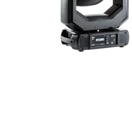
ProMotion L
Robe Marit