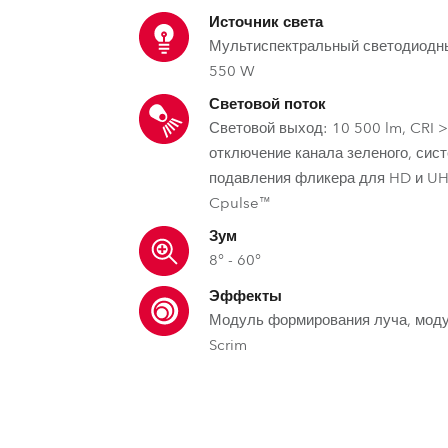
ighting
Источник света
Мультиспектральный светодиод
ime
550 W
Световой поток
Световой выход: 10 500 lm, CRI >
отключение канала зеленого, сис
подавления фликера для HD и U
Cpulse™
Зум
8° - 60°
Эффекты
Модуль формирования луча, мод
Scrim
MSL™ – Мультиспектральный Исто
ECC™ – Коррекция цв
DataSwatch™ – вст
цветов
MSL™ (Multi-Spectral Light source) спе
Коррекция цвета краев лу
Встроенная ви
для поддержания высокого качества
приборы заливки Robe, позво