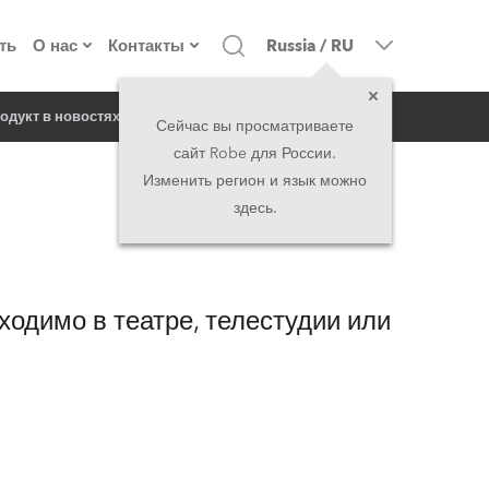
ть
О нас
Контакты
Russia
/
RU
запрос
одукт в новостях
о компании
Головной офис
Сейчас вы просматриваете
сайт Robe для России.
екты
Сделано в Европе
Головной офис
Изменить регион и язык можно
здесь.
директорат
Представительства
история
North America and Caribbean
обходимо в театре, телестудии или
вакансии
Middle East
юридическая информация
Asia and Pacific
UK and Ireland