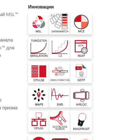
Germany
Инновации
ный MSL™
France
Czech and Slovak Republic
канала
se™ для
Торговые представители
D
Global
Европа
Русскоязычные территории
о
я призма
Латинская Америка
чник Света
иртуальная библиотека
ие и mультицветовые эффекты
циально создан
т уникальные мультицветовые
Развитие бизнеса
 библиотека цветов
 работы при
ие цветов в спотах и профильных