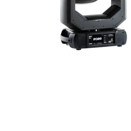
ProMotion L
Robe Marit