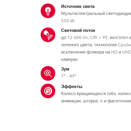
ighting
Источник света
Мультиспектральный светодиод
ime
550 W
Световой поток
до 12 600 lm, CRI > 95, вкл/откл 
зеленого цвета, технология Cpul
исключения фликера на HD и UH
камерах
Зум
7° - 49°
Эффекты
Колесо вращающихся гобо, колес
анимации, шторки, 6-и фасеточна
MSL™ – Мультиспектральный Исто
DataSwatch™ – встроенная в
МCE™ – разделен
цветов
MSL™ (Multi-Spectral Light source) спе
Robe предлагае
Встроенная виртуальная
для поддержания высокого качества
эффекты и разделен