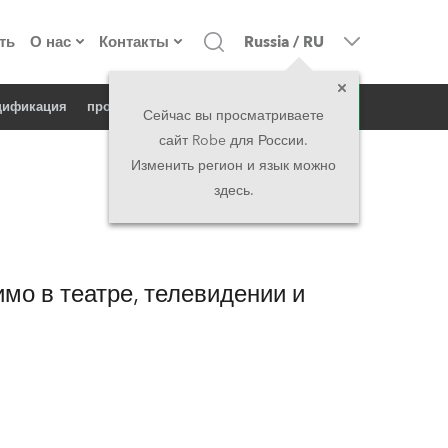
ть
О нас
Контакты
Russia
/
RU
запрос
цификация
продукт в новостях
о компании
Головной офис
Сейчас вы просматриваете
сайт Robe для России.
екты
Сделано в Европе
Головной офис
Изменить регион и язык можно
здесь.
директорат
Представительства
история
North America and Caribbean
мо в театре, телевидении и
вакансии
Middle East
юридическая информация
Asia and Pacific
UK and Ireland