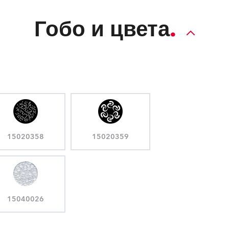
Гобо и цвета
15020358
15020359
15040026