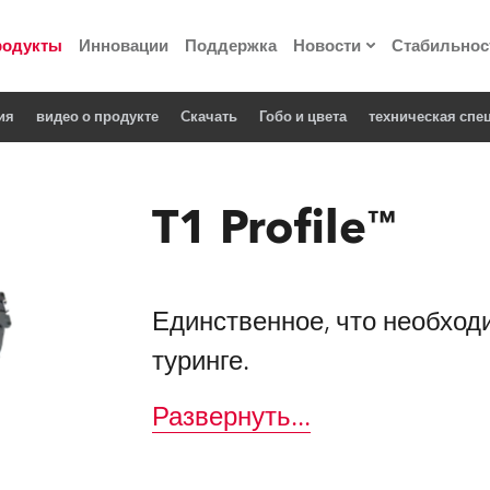
родукты
Инновации
Поддержка
Новости
Стабильнос
ия
видео о продукте
Cкачать
Гобо и цвета
техническая спе
ия
Пресс-релизы
Реализованные про
T1 Profile™
 материалы по
he Road
Единственное, что необходи
туринге.
лощадке
Развернуть
...
 технологий» Robe