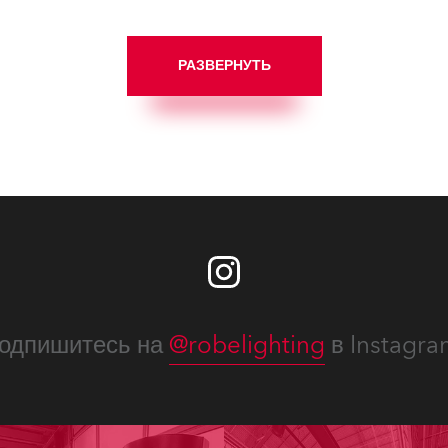
свету.
РАЗВЕРНУТЬ
одпишитесь на
@robelighting
в Instagra