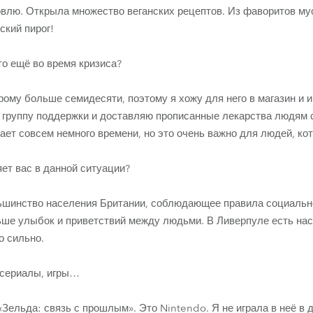
товлю. Открыла множество веганских рецептов. Из фаворитов му
ский пирог!
то ещё во время кризиса?
рому больше семидесяти, поэтому я хожу для него в магазин и 
в группу поддержки и доставляю прописанные лекарства людям 
мает совсем немного времени, но это очень важно для людей, ко
ет вас в данной ситуации?
ьшинство населения Британии, соблюдающее правила социальн
ьше улыбок и приветствий между людьми. В Ливерпуле есть на
о сильно.
 сериалы, игры…
 «Зельда: связь с прошлым». Это Nintendo. Я не играла в неё в 