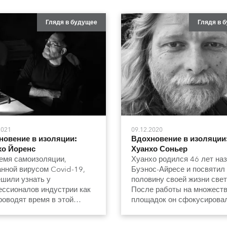
Глядя в будущее
Глядя в 
2021
09.12.2020
новение в изоляции:
Вдохновение в изоляции
хо Йоренс
Хуанхо Соньер
емя самоизоляции,
Хуанхо родился 46 лет наз
нной вирусом Covid-19,
Буэнос-Айресе и посвятил
шили узнать у
половину своей жизни свет
ссионалов индустрии как
После работы на множест
роводят время в этой
площадок он сфокусирова
чной обстановке.
самой креативной части
процесса и стал художник