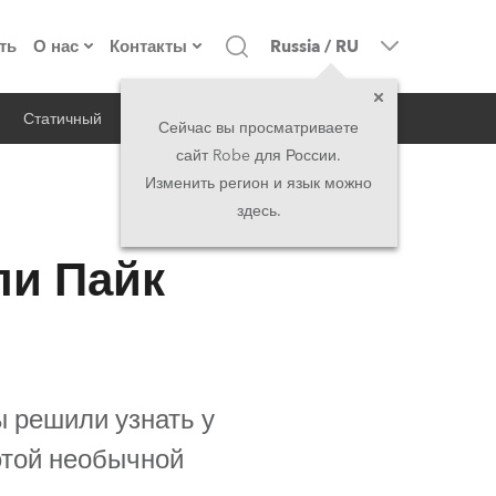
ть
О нас
Контакты
Russia
/
RU
Статичный
iSeries
Архитектурный
о компании
Головной офис
Сейчас вы просматриваете
сайт Robe для России.
екты
Сделано в Европе
Головной офис
Изменить регион и язык можно
здесь.
RSS
директорат
Представительства
ли Пайк
история
North America and Caribbean
вакансии
Middle East
юридическая информация
Asia and Pacific
ы решили узнать у
этой необычной
UK and Ireland