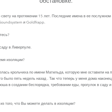
обстановке.
ighting
ime
 свету на протяжении 15 лет. Последние имена в ее послужном 
 Soundsystem и Goldfrapp.
тесь?
саду в Ливерпуле.
емя изоляции?
лась крольчиха по имени Матильда, которую мне оставили на пя
 было пять недель назад . Так что теперь у меня дома наконец
роша в создании беспорядка, требовании еды, прогулок в саду и
из того, что Вы можете делать в изоляции?