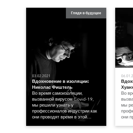
Глядя в будущее
03.02.2021
06.01.
Вдохновение в изоляции:
Вдох
Николас Фиштель
Хуан
Во время самоизоляции,
Во вр
вызванной вирусом Covid-19,
вызва
мы решили узнать у
мы ре
профессионалов индустрии как
профе
они проводят время в этой
они п
необычной обстановке.
необы