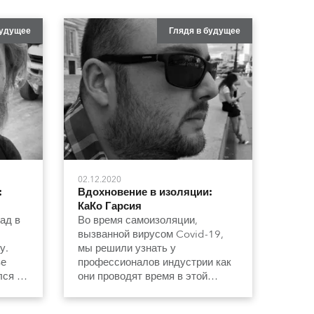
будущее
Глядя в будущее
02.12.2020
:
Вдохновение в изоляции:
КаКо Гарсия
ад в
Во время самоизоляции,
вызванной вирусом Covid-19,
у.
мы решили узнать у
ве
профессионалов индустрии как
лся на
они проводят время в этой
необычной обстановке.
ом по