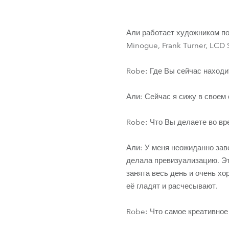
ProMotion L
Robe Marit
Али работает художником по
Minogue, Frank Turner, LCD
Robe: Где Вы сейчас находи
Али: Сейчас я сижу в своем 
Robe: Что Вы делаете во вр
Али: У меня неожиданно заве
делала превизуализацию. Это
занята весь день и очень хо
её гладят и расчесывают.
Robe: Что самое креативное 