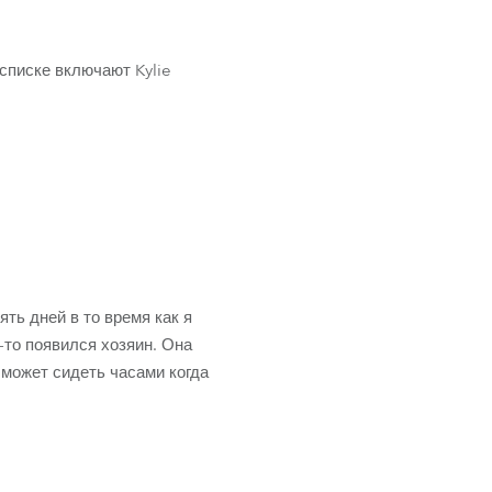
Germany
France
списке включают Kylie
Czech and Slovak Republic
Торговые представители
Global
Европа
ть дней в то время как я
Русскоязычные территории
-то появился хозяин. Она
 может сидеть часами когда
Латинская Америка
Развитие бизнеса