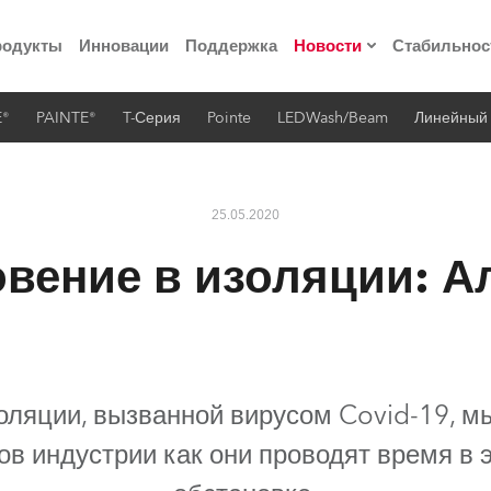
родукты
Инновации
Поддержка
Новости
Стабильнос
E®
PAINTE®
T-Серия
Pointe
LEDWash/Beam
Линейный
ия
Пресс-релизы
Реализованные про
25.05.2020
 материалы по
вение в изоляции: А
he Road
лощадке
ляции, вызванной вирусом Covid-19, м
 технологий» Robe
в индустрии как они проводят время в 