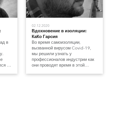
02.12.2020
:
Вдохновение в изоляции:
КаКо Гарсия
ад в
Во время самоизоляции,
вызванной вирусом Covid-19,
у.
мы решили узнать у
ве
профессионалов индустрии как
лся на
они проводят время в этой
необычной обстановке.
ом по