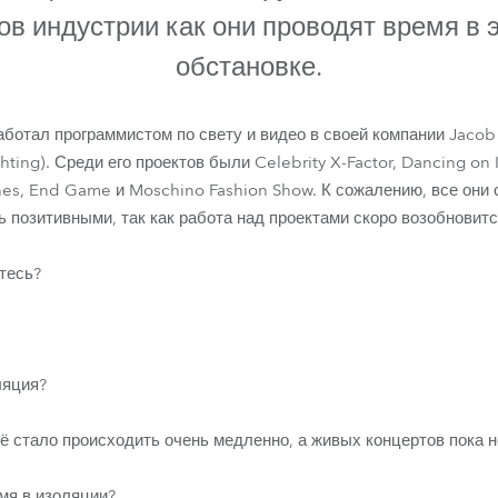
ighting
в индустрии как они проводят время в 
обстановке.
ime
ботал программистом по свету и видео в своей компании Jacob 
hting). Среди его проектов были Celebrity X-Factor, Dancing on 
ones, End Game и Moschino Fashion Show. К сожалению, все они
ь позитивными, так как работа над проектами скоро возобновитс
тесь?
ляция?
ё стало происходить очень медленно, а живых концертов пока н
мя в изоляции?