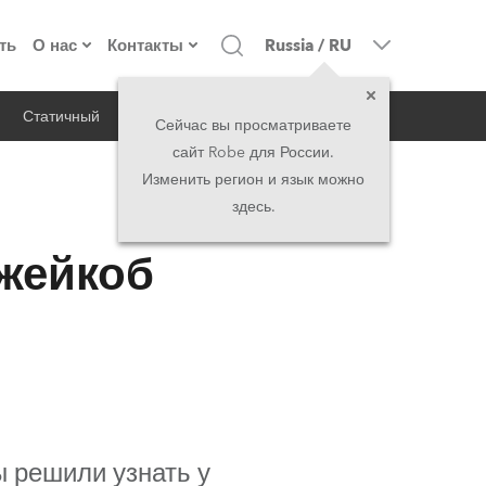
ть
О нас
Контакты
Russia
/
RU
Статичный
iSeries
Архитектурный
о компании
Головной офис
Сейчас вы просматриваете
сайт Robe для России.
екты
Сделано в Европе
Головной офис
Изменить регион и язык можно
здесь.
RSS
директорат
Представительства
Джейкоб
история
North America and Caribbean
вакансии
Middle East
юридическая информация
Asia and Pacific
UK and Ireland
ы решили узнать у