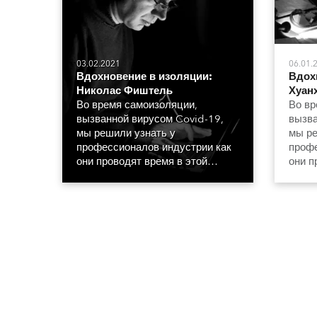
03.02.2021
06.01.
Вдохновение в изоляции:
Вдох
Николас Фиштель
Хуан
Во время самоизоляции,
Во вр
вызванной вирусом Covid-19,
вызва
мы решили узнать у
мы ре
профессионалов индустрии как
профе
они проводят время в этой
они п
необычной обстановке.
необы