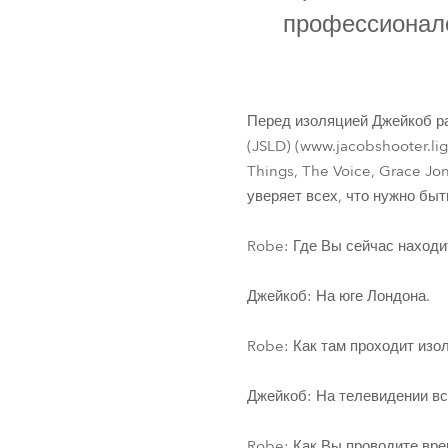
ProMotion L
профессионало
Robe Marit
Перед изоляцией Джейкоб ра
(JSLD) (www.jacobshooter.lig
Things, The Voice, Grace J
уверяет всех, что нужно быт
Robe: Где Вы сейчас находи
Джейкоб: На юге Лондона.
Robe: Как там проходит изо
Джейкоб: На телевидении вс
Robe: Как Вы проводите вре