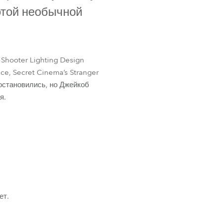
Germany
этой необычной
France
Czech and Slovak Republic
Shooter Lighting Design
Ice, Secret Cinema’s Stranger
Торговые представители
 остановились, но Джейкоб
я.
Global
Европа
Русскоязычные территории
Латинская Америка
ет.
Развитие бизнеса