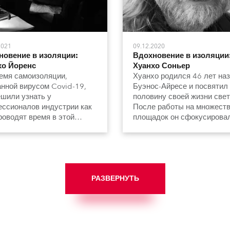
2021
09.12.2020
новение в изоляции:
Вдохновение в изоляции
хо Йоренс
Хуанхо Соньер
емя самоизоляции,
Хуанхо родился 46 лет наз
нной вирусом Covid-19,
Буэнос-Айресе и посвятил
шили узнать у
половину своей жизни свет
ссионалов индустрии как
После работы на множест
роводят время в этой
площадок он сфокусирова
чной обстановке.
самой креативной части
процесса и стал художник
свету.
РАЗВЕРНУТЬ