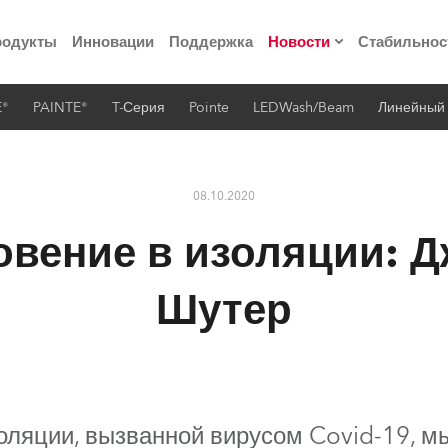
родукты
Инновации
Поддержка
Новости
Стабильнос
E®
PAINTE®
T-Серия
Pointe
LEDWash/Beam
Линейный
ия
Пресс-релизы
Реализованные про
08.10.2020
 материалы по
вение в изоляции: 
he Road
Шутер
лощадке
 технологий» Robe
ляции, вызванной вирусом Covid-19, м