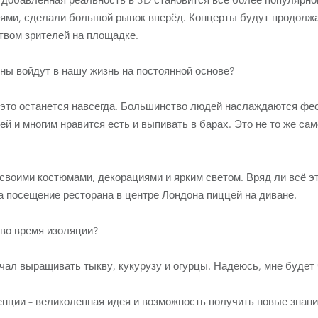
 добавленная реальность в 3D становится всё более популярно
ями, сделали большой рывок вперёд. Концерты будут продолж
твом зрителей на площадке.
ны войдут в нашу жизнь на постоянной основе?
 это останется навсегда. Большинство людей наслаждаются фес
й и многим нравится есть и выпивать в барах. Это не то же само
своими костюмами, декорациями и ярким светом. Вряд ли всё э
а посещение ресторана в центре Лондона пиццей на диване.
во время изоляции?
ал выращивать тыкву, кукурузу и огурцы. Надеюсь, мне будет ч
ции – великолепная идея и возможность получить новые знани