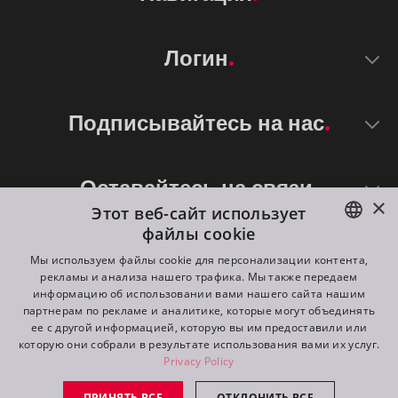
Логин
Подписывайтесь на нас
Оставайтесь на связи
×
Этот веб-сайт использует
файлы cookie
ENGLISH
Мы используем файлы cookie для персонализации контента,
рекламы и анализа нашего трафика. Мы также передаем
DE
информацию об использовании вами нашего сайта нашим
партнерам по рекламе и аналитике, которые могут объединять
FR
ее с другой информацией, которую вы им предоставили или
©
2026
ROBE lighting s.r.o.
которую они собрали в результате использования вами их услуг.
RU
Privacy Policy
All rights reserved. Created by
Appio
ПРИНЯТЬ ВСЕ
ОТКЛОНИТЬ ВСЕ