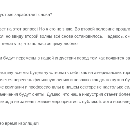
дустрия заработает снова?
вет на этот вопрос! Но я его не знаю. Во второй половине прошл
я, но ввиду второй волны всё снова остановилось. Надеюсь, с
у делать то, что по-настоящему люблю.
 будут перемены в нашей индустрии перед тем как появится в
акцину все мы будем чувствовать себя как на американских гор
ляется пересечь финишную линию и неважно как долго нужно бу
гие компании и профессионалы в нашем секторе не настолько с
аничения будут сняты. Думаю, что наша индустрия станет бол
икогда не заменят живые мероприятия с публикой, хотя ноаовве
во время изоляции?