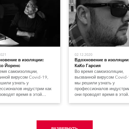
2021
02.12.2020
новение в изоляции:
Вдохновение в изоляции
хо Йоренс
КаКо Гарсия
емя самоизоляции,
Во время самоизоляции,
нной вирусом Covid-19,
вызванной вирусом Covid-
шили узнать у
мы решили узнать у
ссионалов индустрии как
профессионалов индустрии
роводят время в этой
они проводят время в этой
чной обстановке.
необычной обстановке.
РАЗВЕРНУТЬ