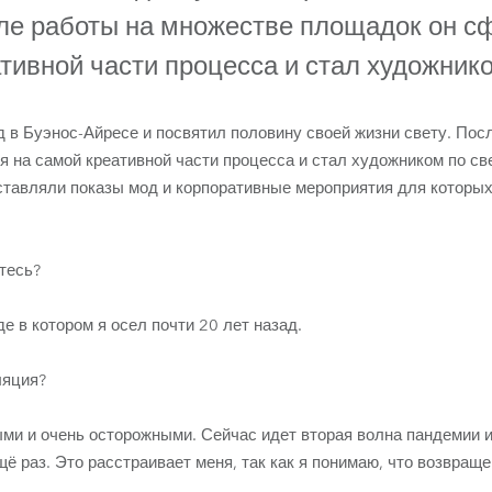
ighting
сле работы на множестве площадок он с
тивной части процесса и стал художнико
ime
д в Буэнос-Айресе и посвятил половину своей жизни свету. Пос
 на самой креативной части процесса и стал художником по св
ставляли показы мод и корпоративные мероприятия для которых
тесь?
де в котором я осел почти 20 лет назад.
ляция?
ми и очень осторожными. Сейчас идет вторая волна пандемии и
ё раз. Это расстраивает меня, так как я понимаю, что возвраще