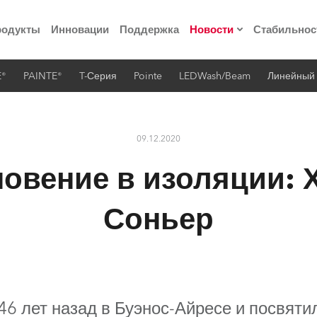
родукты
Инновации
Поддержка
Новости
Стабильнос
E®
PAINTE®
T-Серия
Pointe
LEDWash/Beam
Линейный
ия
Пресс-релизы
Реализованные про
09.12.2020
 материалы по
овение в изоляции: 
he Road
Соньер
лощадке
 технологий» Robe
46 лет назад в Буэнос-Айресе и посвяти