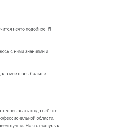
Развитие бизнеса
учится нечто подобное. Я
аюсь с ними знаниями и
дала мне шанс больше
отелось знать когда всё это
профессиональной области.
анем лучше. Но я отношусь к