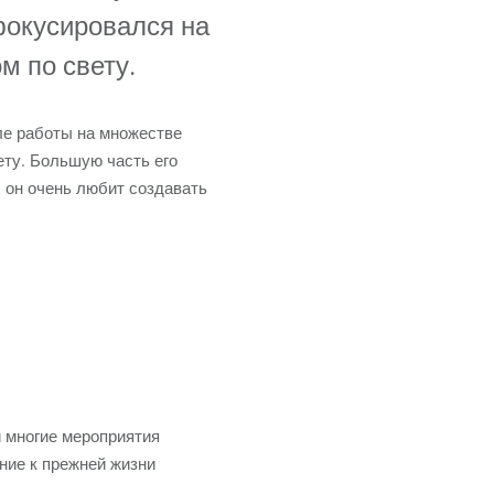
Germany
фокусировался на
м по свету.
France
Czech and Slovak Republic
ле работы на множестве
ету. Большую часть его
Торговые представители
 он очень любит создавать
Global
Европа
Русскоязычные территории
Латинская Америка
 многие мероприятия
Развитие бизнеса
ние к прежней жизни