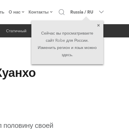
ть
О нас
Контакты
Russia
/
RU
Статичный
iSeries
Архитектурный
о компании
Головной офис
Сейчас вы просматриваете
сайт Robe для России.
екты
Сделано в Европе
Головной офис
Изменить регион и язык можно
здесь.
RSS
директорат
Представительства
Хуанхо
история
North America and Caribbean
вакансии
Middle East
юридическая информация
Asia and Pacific
UK and Ireland
л половину своей