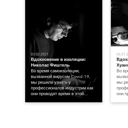
03.02.2021
06.01.
Вдохновение в изоляции:
Вдох
Николас Фиштель
Хуан
Во время самоизоляции,
Во вр
вызванной вирусом Covid-19,
вызва
мы решили узнать у
мы ре
профессионалов индустрии как
профе
они проводят время в этой
они п
необычной обстановке.
необы