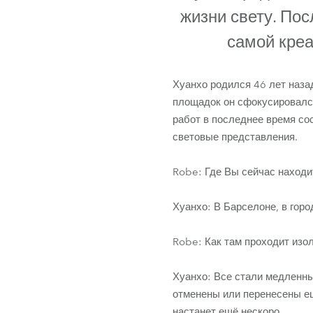
ProMotion L
жизни свету. По
самой креа
Robe Marit
Хуанхо родился 46 лет наза
площадок он сфокусировался
работ в последнее время со
световые представления.
Robe: Где Вы сейчас находи
Хуанхо: В Барселоне, в горо
Robe: Как там проходит изо
Хуанхо: Все стали медленны
отменены или перенесены ещ
настанет ещё нескоро.