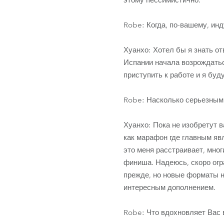
этому пессимистично.
Robe: Когда, по-вашему, ин
Хуанхо: Хотел бы я знать от
Испании начала возрождатьс
приступить к работе и я буд
Robe: Насколько серьезными
Хуанхо: Пока не изобретут в
как марафон где главным яв
это меня расстраивает, мно
финиша. Надеюсь, скоро огр
прежде, но новые форматы н
интересным дополнением.
Robe: Что вдохновляет Вас 