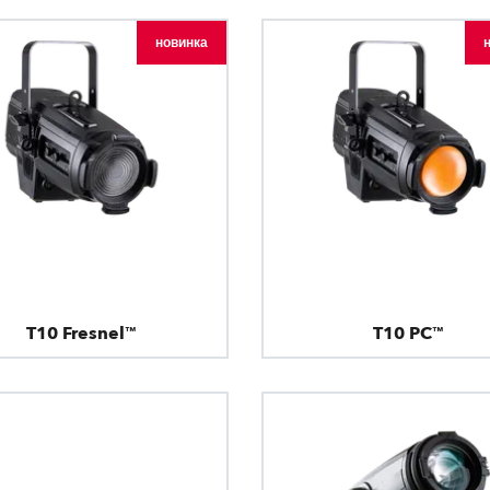
новинка
T10 Fresnel™
T10 PC™