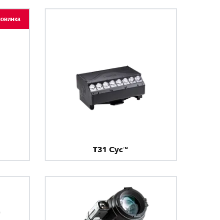
новинка
T31 Cyc™