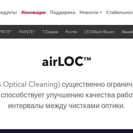
родукты
Инновации
Поддержка
Новости
Стабильнос
PRITE®
PAINTE®
T-Серия
Pointe
LEDWash/Beam
Лине
ия
Пресс-релизы
Реализованные про
airLOC™
 материалы по
 Optical Cleaning) существенно ограни
he Road
о способствует улучшению качества рабо
лощадке
интервалы между чистками оптики.
 технологий» Robe