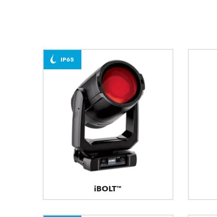
IP65
iBOLT™