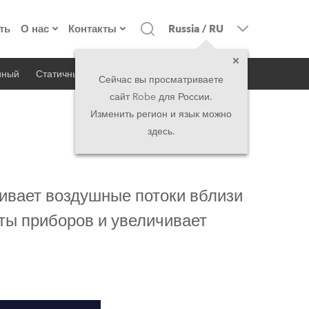
ть
О нас
Контакты
Russia
/
RU
йный
Статичный
iSeries
Архитектурный
о компании
Головной офис
Сейчас вы просматриваете
сайт Robe для России.
екты
Сделано в Европе
Головной офис
Изменить регион и язык можно
здесь.
директорат
Представительства
история
North America and Caribbean
чивает воздушные потоки вблизи
вакансии
Middle East
ты приборов и увеличивает
юридическая информация
Asia and Pacific
UK and Ireland