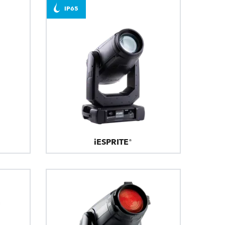
IP65
iESPRITE®