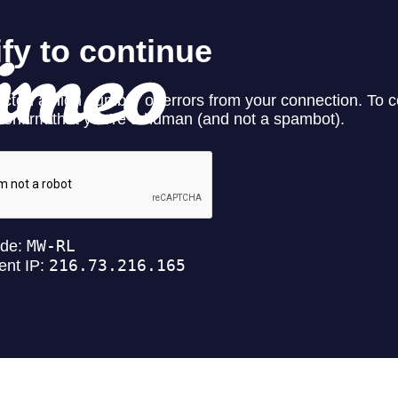
ighting
ime