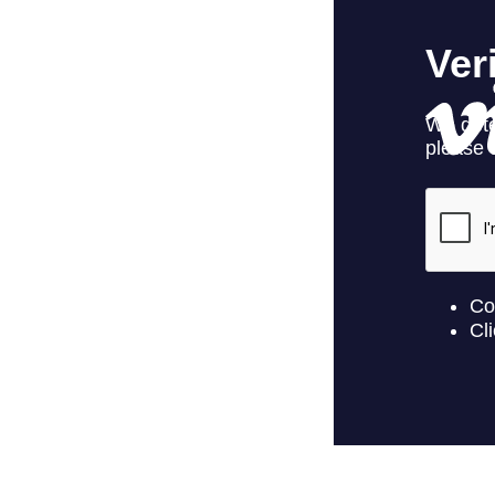
ProMotion L
Robe Marit