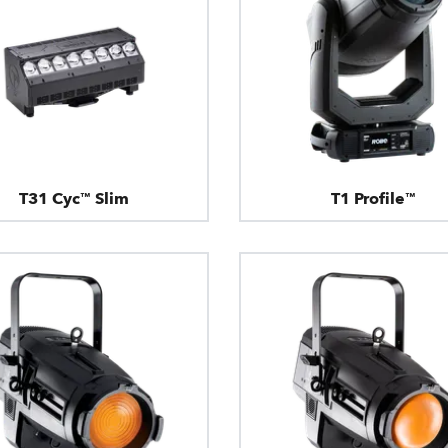
T31 Cyc™ Slim
T1 Profile™