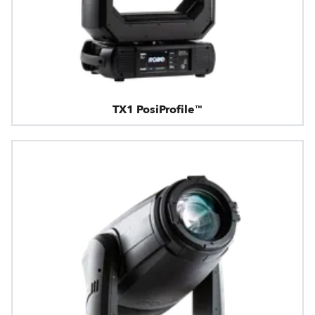
TX1 PosiProfile™