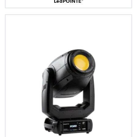
LedPOINTE®