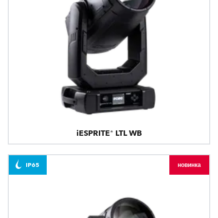
iESPRITE® LTL WB
IP65
новинка