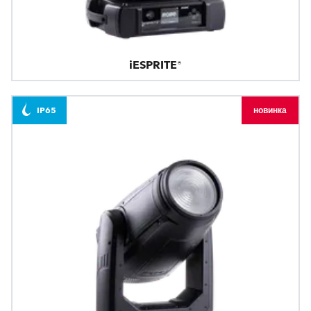
iESPRITE®
IP65
новинка