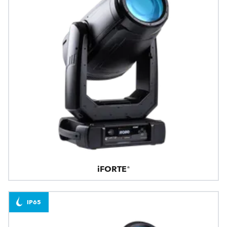
iFORTE®
IP65