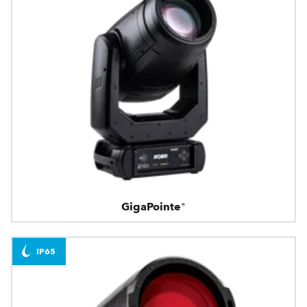
GigaPointe®
IP65