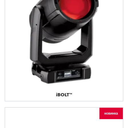
iBOLT™
новинка