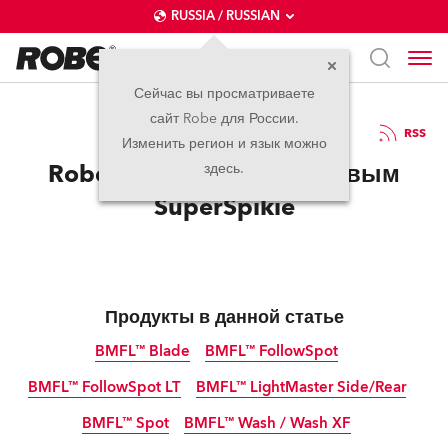
RUSSIA / RUSSIAN
Сейчас вы просматриваете
сайт Robe для России.
26.09.2018
RSS
Изменить регион и язык можно
Robe покоряет PLASA новым
здесь.
SuperSpikie
Продукты в данной статье
BMFL™ Blade
BMFL™ FollowSpot
BMFL™ FollowSpot LT
BMFL™ LightMaster Side/Rear
прекращено
прекращено
BMFL™ Spot
BMFL™ Wash / Wash XF
прекращено
прекращено