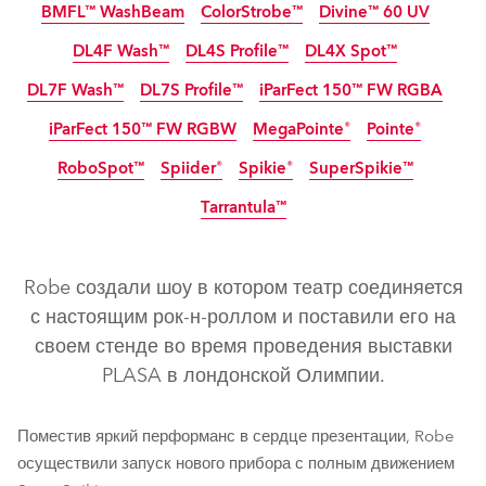
BMFL™ WashBeam
ColorStrobe™
Divine™ 60 UV
прекращено
прекращено
DL4F Wash™
DL4S Profile™
DL4X Spot™
IP65
прекращено
прекращено
прекращено
DL7F Wash™
DL7S Profile™
iParFect 150™ FW RGBA
прекращено
прекращено
прекращено
iParFect 150™ FW RGBW
MegaPointe®
Pointe®
IP65
прекращено
прекращено
прекращено
RoboSpot™
Spiider®
Spikie®
SuperSpikie™
IP65
прекращено
прекращено
Tarrantula™
прекращено
прекращено
BMFL™ FollowSpot
BMFL™ Blade
Robe создали шоу в котором театр соединяется
BMFL™ LightMaster Side/Rear
BMFL™ FollowSpot LT
с настоящим рок-н-роллом и поставили его на
своем стенде во время проведения выставки
BMFL™ Wash / Wash XF
BMFL™ Spot
PLASA в лондонской Олимпии.
BMFL™ WashBeam
Divine™ 60 UV
ColorStrobe™
DL4S Profile™
DL4F Wash™
DL4X Spot™
Поместив яркий перформанс в сердце презентации, Robe
осуществили запуск нового прибора с полным движением
iParFect 150™ FW RGBA
DL7S Profile™
DL7F Wash™