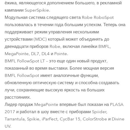
ёжика, являющегося дополнением большего, в рекламной
кампании SuperSpikie.
Модульная система следящего света Robe RoboSpot
пользовалась в течении года большим успехом. Теперь она
поддерживает режим управления несколькими
устройствами (MDC) который может объединять до
двенадцати приборов Robe, включая линейки BMFL,
MegaPointe, DL7, DL4 и Pointe.
BMFL FollowSpot LT – это еще один новый продукт,
показанный во время выставки. Более мощная версия
BMFL FollowSpot имеет аналогичные функции,
обновленную оптическую систему и способна создавать
лучи, сохраняющие высокую яркость на больших
расстояниях.
Лидер продаж MegaPointe впервые был показан на PLASA
2017 и работал в шоу вместе с приборами Spiider,
Tarrantula, Spikie, iParFect, CycBar 15, ColorStrobe и Divine
UV.