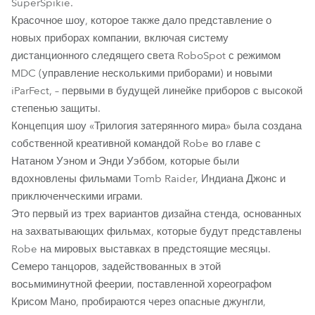
SuperSpikie.
iParFect 150™ FW RGBW
MegaPointe®
Pointe®
Красочное шоу, которое также дало представление о
SuperSpikie™
RoboSpot™
Spiider®
Spikie®
новых приборах компании, включая систему
дистанционного следящего света RoboSpot с режимом
Tarrantula™
MDC (управление несколькими приборами) и новыми
iParFect, – первыми в будущей линейке приборов с высокой
степенью защиты.
Концепция шоу «Трилогия затерянного мира» была создана
собственной креативной командой Robe во главе с
Натаном Уэном и Энди Уэббом, которые были
вдохновлены фильмами Tomb Raider, Индиана Джонс и
приключенческими играми.
Это первый из трех вариантов дизайна стенда, основанных
на захватывающих фильмах, которые будут представлены
Robe на мировых выставках в предстоящие месяцы.
Семеро танцоров, задействованных в этой
восьмиминутной феерии, поставленной хореографом
Крисом Мано, пробираются через опасные джунгли,