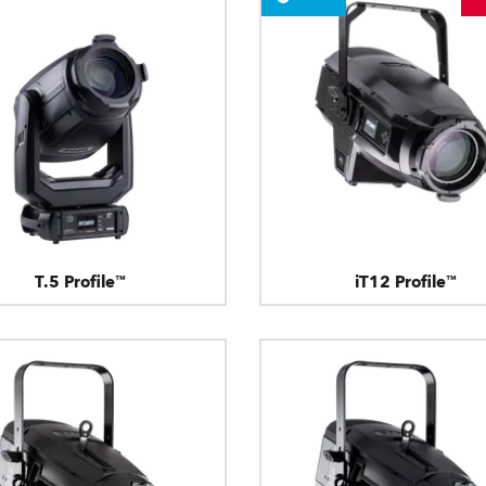
T.5 Profile™
iT12 Profile™