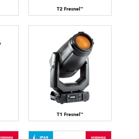
T2 Fresnel™
T1 Fresnel™
новинка
IP65
новинка