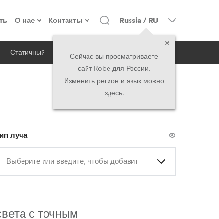
ть
О нас
Контакты
Russia
/
RU
Статичный
iSeries
Архитектурный
о компании
Головной офис
Сейчас вы просматриваете
сайт Robe для России.
екты
Сделано в Европе
Головной офис
Изменить регион и язык можно
здесь.
директорат
Представительства
история
North America and Caribbean
ип луча
вакансии
Middle East
Выберите или введите, чтобы добавить
юридическая информация
Asia and Pacific
UK and Ireland
вета с точным