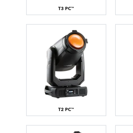
T3 PC™
T2 PC™