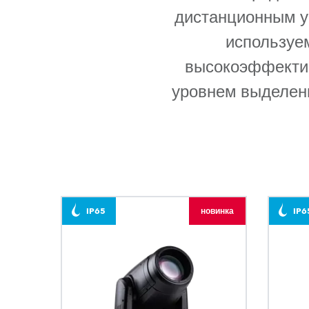
ProMotion L
дистанционным у
используе
Robe Marit
высокоэффектив
уровнем выделени
IP65
новинка
IP6