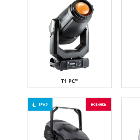
T1 PC™
IP65
новинка