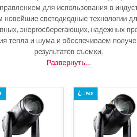
ighting
правлением для использования в индус
м новейшие светодиодные технологии дл
ime
ных, энергосберегающих, надежных про
я тепла и шума и обеспечиваем получ
результатов съемки.
Развернуть
...
5
IP65