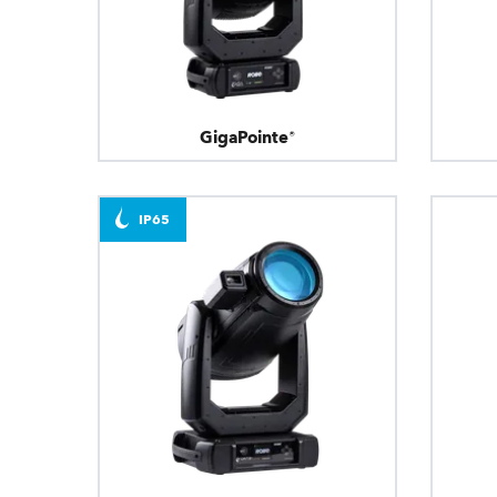
GigaPointe®
IP65