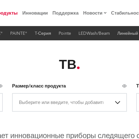
родукты
Инновации
Поддержка
Новости
Стабильнос
E®
PAINTE®
T-Серия
Pointe
LEDWash/Beam
Линейный
ия
Пресс-релизы
Реализованные про
ТВ
 материалы по
Размер/класс продукта
Т
he Road
Выберите или введите, чтобы добавить
лощадке
 технологий» Robe
ает инновационные приборы следящего с