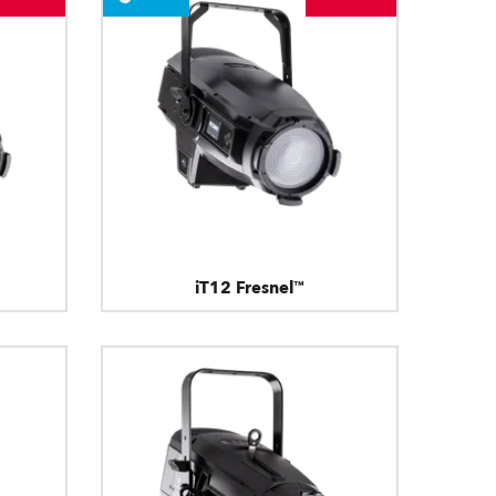
iT12 Fresnel™