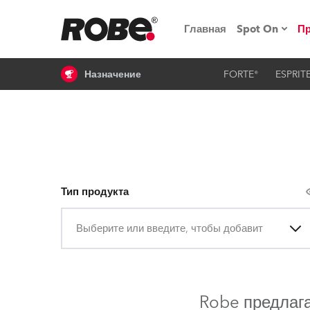
Главная
Spot On
П
Назначение
FORTE®
ESPRIT
Мероприят
iSeries
Обучающие
RoboSpot
Тип продукта
Robe On T
Выберите или введите, чтобы добавить
Robe на п
«Кладовая
lighting
Robe предлаг